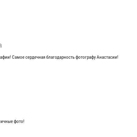
а
фии! Самое сердечная благодарность фотографу Анастасии!
личные фото!